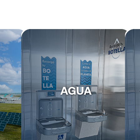
AGUA
iniciativas
Gestionamos el agua con responsabilidad,
 compensar
utilizando sistemas de riego inteligente y
e nuestras
promoviendo la reutilización, para contribuir
m
er carbono
a la preservación de este recurso esencial.
AGUA
para 2050.
Apostamos por un consumo eficiente y la
e genera
reducción de productos químicos.
rec
 limpia.
Nuevo sistema de riego y recuperación
ama ACA
de condensados.
) de ACI
amiento
térmico.