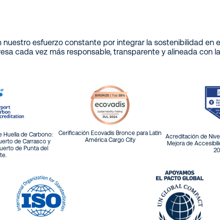
n nuestro esfuerzo constante por integrar la sostenibilidad en
sa cada vez más responsable, transparente y alineada con las
Cerificación Ecovadis Bronce para Latin
e Huella de Carbono:
Acreditación de Nive
América Cargo City
uerto de Carrasco y
Mejora de Accesibil
puerto de Punta del
20
te.