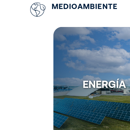
MEDIOAMBIENTE
ENERGÍA
Llevamos a cabo distintas 
destinadas a mitigar, prevenir y
el impacto ambiental d
operaciones, con el objetivo de s
ENERGÍA
neutral 
Planta solar fotovoltaica qu
energía
Certificación bajo el progr
(Airport Carbon Accreditation
Sistema eficiente de acondicion