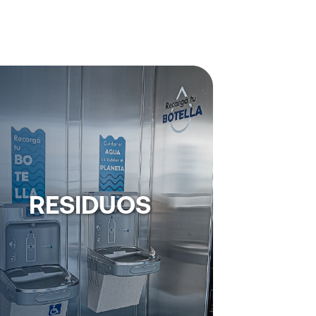
RESIDUOS
Aplicamos prácticas para un adecuado
anejo de los consumos y eliminación de
residuos.
RESIDUOS
Apostamos a la reducción, reutilización y
iclaje de residuos para minimizar nuestro
impacto ambiental.