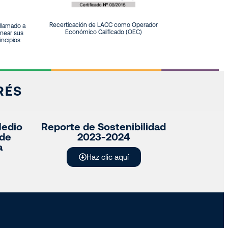
Recerticación de LACC como Operador
llamado a
Económico Calificado (OEC)
inear sus
incipios
RÉS
Medio
Reporte de Sostenibilidad
 de
2023-2024
a
Haz clic aquí